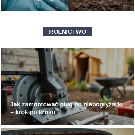
ROLNICTWO
Jak zamontować pług do glebogryzarki
– krok po kroku