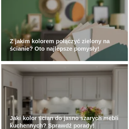
Z jakim kolorem połączyć zielony na
ścianie? Oto najlepsze pomysły!
Jaki kolor ścian do jasno szarych mebli
kuchennych? Sprawdź porady!