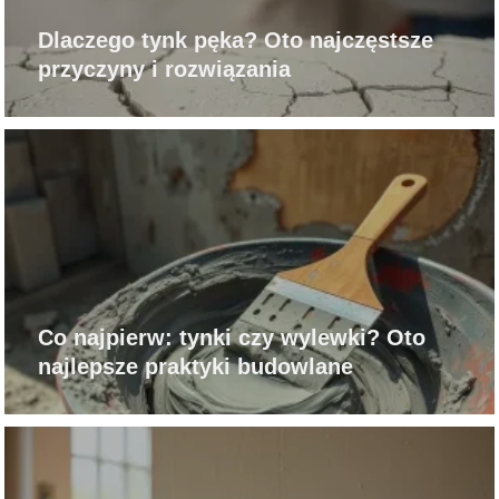
Dlaczego tynk pęka? Oto najczęstsze
przyczyny i rozwiązania
Co najpierw: tynki czy wylewki? Oto
najlepsze praktyki budowlane