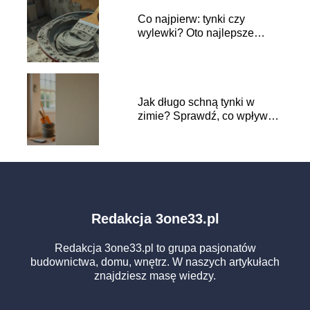
Co najpierw: tynki czy
wylewki? Oto najlepsze
praktyki budowlane
Jak długo schną tynki w
zimie? Sprawdź, co wpływa
na czas schnięcia
Redakcja 3one33.pl
Redakcja 3one33.pl to grupa pasjonatów
budownictwa, domu, wnętrz. W naszych artykułach
znajdziesz masę wiedzy.