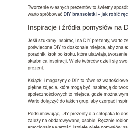
Tworzenie własnych prezentów to świetny sposób
warto spróbować
DIY bransoletki – jak robić ręc
Inspiracje i źródła pomysłów na 
Jeśli szukamy inspiracji na DIY prezenty, warto z
poświęcone DIY to doskonałe miejsce, aby znaleź
poradniki krok po kroku, które ułatwiają tworzen
skarbnica inspiracji. Wiele twórców dzieli się sw
prezent.
Książki i magazyny o DIY to również wartościowe 
piękne zdjęcia, które mogą być inspiracją do two
społecznościowych to miejsca, gdzie można wymi
Warto dołączyć do takich grup, aby czerpać inspira
Podsumowując, DIY prezenty dla chłopaka to dos
zależy na obdarowywanej osobie. Ręcznie robione 
emocjonalna wartość. Istnieje wiele pomysłów na 