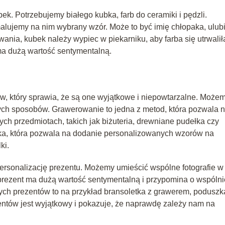
. Potrzebujemy białego kubka, farb do ceramiki i pędzli.
alujemy na nim wybrany wzór. Może to być imię chłopaka, ulub
nia, kubek należy wypiec w piekarniku, aby farba się utrwalił
 ma dużą wartość sentymentalną.
w, który sprawia, że są one wyjątkowe i niepowtarzalne. Może
nych sposobów. Grawerowanie to jedna z metod, która pozwala 
nych przedmiotach, takich jak biżuteria, drewniane pudełka czy
nika, która pozwala na dodanie personalizowanych wzorów na
ki.
ersonalizację prezentu. Możemy umieścić wspólne fotografie w
prezent ma dużą wartość sentymentalną i przypomina o wspólni
ch prezentów to na przykład bransoletka z grawerem, poduszk
entów jest wyjątkowy i pokazuje, że naprawdę zależy nam na