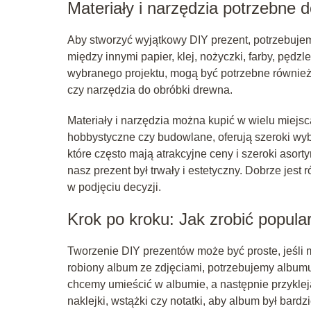
Materiały i narzędzia potrzebne
Aby stworzyć wyjątkowy DIY prezent, potrzebuje
między innymi papier, klej, nożyczki, farby, pędzle
wybranego projektu, mogą być potrzebne również s
czy narzędzia do obróbki drewna.
Materiały i narzędzia można kupić w wielu miejsca
hobbystyczne czy budowlane, oferują szeroki wyb
które często mają atrakcyjne ceny i szeroki asor
nasz prezent był trwały i estetyczny. Dobrze jes
w podjęciu decyzji.
Krok po kroku: Jak zrobić popula
Tworzenie DIY prezentów może być proste, jeśli 
robiony album ze zdjęciami, potrzebujemy albumu,
chcemy umieścić w albumie, a następnie przykle
naklejki, wstążki czy notatki, aby album był bardz