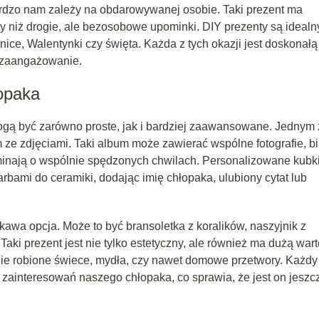
rdzo nam zależy na obdarowywanej osobie. Taki prezent ma
ny niż drogie, ale bezosobowe upominki. DIY prezenty są ideal
nice, Walentynki czy święta. Każda z tych okazji jest doskonałą
 zaangażowanie.
opaka
mogą być zarówno proste, jak i bardziej zaawansowane. Jednym 
ze zdjęciami. Taki album może zawierać wspólne fotografie, bi
pominają o wspólnie spędzonych chwilach. Personalizowane kubki
bami do ceramiki, dodając imię chłopaka, ulubiony cytat lub
awa opcja. Może to być bransoletka z koralików, naszyjnik z
aki prezent jest nie tylko estetyczny, ale również ma dużą war
nie robione świece, mydła, czy nawet domowe przetwory. Każdy
zainteresowań naszego chłopaka, co sprawia, że jest on jeszc