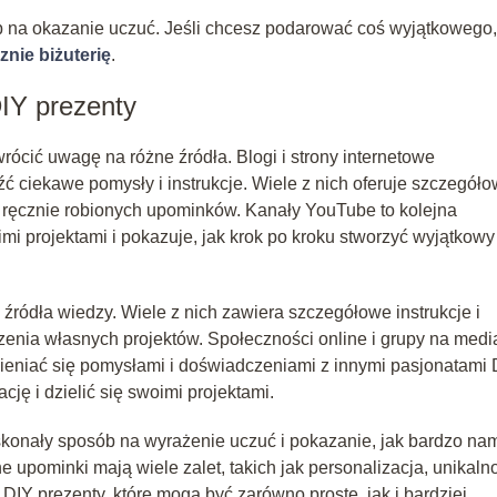
 na okazanie uczuć. Jeśli chcesz podarować coś wyjątkowego,
znie biżuterię
.
DIY prezenty
wrócić uwagę na różne źródła. Blogi i strony internetowe
ć ciekawe pomysły i instrukcje. Wiele z nich oferuje szczegół
ie ręcznie robionych upominków. Kanały YouTube to kolejna
oimi projektami i pokazuje, jak krok po kroku stworzyć wyjątkowy
źródła wiedzy. Wiele z nich zawiera szczegółowe instrukcje i
rzenia własnych projektów. Społeczności online i grupy na med
eniać się pomysłami i doświadczeniami z innymi pasjonatami 
cję i dzielić się swoimi projektami.
konały sposób na wyrażenie uczuć i pokazanie, jak bardzo na
upominki mają wiele zalet, takich jak personalizacja, unikalno
DIY prezenty, które mogą być zarówno proste, jak i bardziej