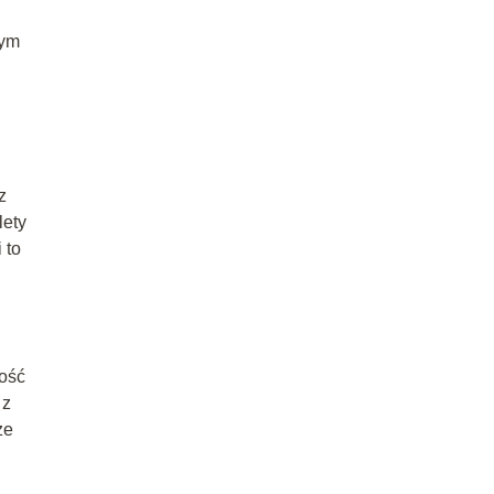
nym
z
lety
 to
tość
 z
ze