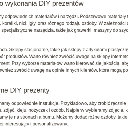
 do wykonania DIY prezentów
my odpowiednich materiałów i narzędzi. Podstawowe materiały 
, koraliki, nici, igły, oraz różnego rodzaju ozdoby. W zależności
pecjalistyczne narzędzia, takie jak grawerki, maszyny do szyc
ch. Sklepy stacjonarne, takie jak sklepy z artykułami plastyczn
ór produktów. Warto również zwrócić uwagę na sklepy internet
tyment. Przy wyborze materiałów warto kierować się jakością, ab
t również zwrócić uwagę na opinie innych klientów, które mogą 
rne DIY prezenty
mamy odpowiednie instrukcje. Przykładowo, aby zrobić ręcznie
 zdjęć, kleju, nożyczek i ozdób. Najpierw wybieramy zdjęcia, k
jamy je na stronach albumu. Możemy dodać różne ozdoby, takie
iej interesujący i personalizowany.