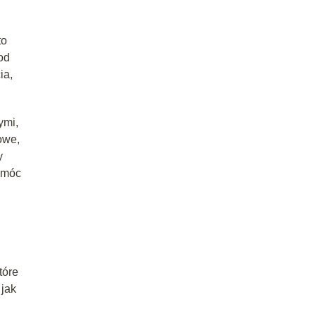
to
 od
ia,
ymi,
owe,
y
pomóc
tóre
 jak