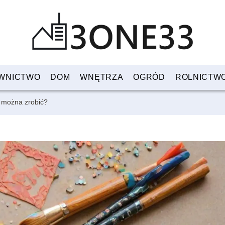
WNICTWO
DOM
WNĘTRZA
OGRÓD
ROLNICTW
o można zrobić?