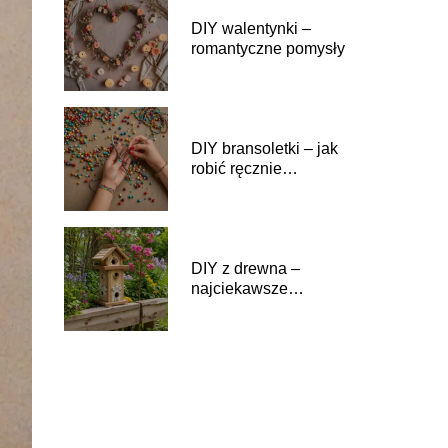
DIY walentynki –
romantyczne pomysły
DIY bransoletki – jak
robić ręcznie
biżuterię?
DIY z drewna –
najciekawsze
dekoracje do ogrodu