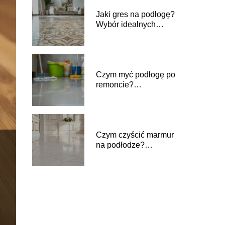
Jaki gres na podłogę?
Wybór idealnych
płytek do Twojego
wnętrza
Czym myć podłogę po
remoncie?
Sprawdzone metody i
porady
Czym czyścić marmur
na podłodze?
Sprawdzone metody i
porady