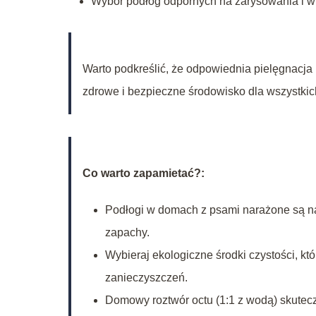
Wybór podłóg odpornych na zarysowania i wi
Warto podkreślić, że odpowiednia pielęgnacja 
zdrowe i bezpieczne środowisko dla wszystki
Co warto zapamietać?:
Podłogi w domach z psami narażone są na z
zapachy.
Wybieraj ekologiczne środki czystości, kt
zanieczyszczeń.
Domowy roztwór octu (1:1 z wodą) skutecz