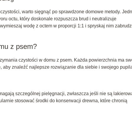
w czystości, warto sięgnąć po sprawdzone domowe metody. Jed
oru octu, który doskonale rozpuszcza brud i neutralizuje
wymieszaj wodę z octem w proporcji 1:1 i spryskaj nim zabrud
domu z psem?
trzymania czystości w domu z psem. Każda powierzchnia ma sw
, aby znaleźć najlepsze rozwiązanie dla siebie i swojego pupila
magają szczególnej pielęgnacji, zwłaszcza jeśli nie są lakierow
gularnie stosować środki do konserwacji drewna, które chronią