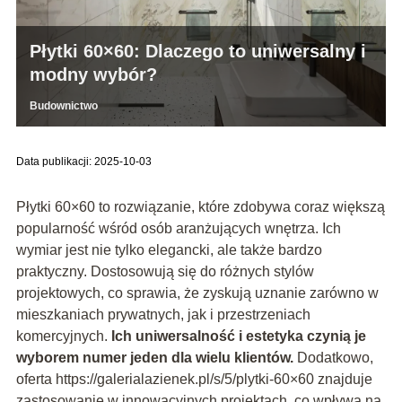
Płytki 60×60: Dlaczego to uniwersalny i
modny wybór?
Budownictwo
Data publikacji: 2025-10-03
Płytki 60×60 to rozwiązanie, które zdobywa coraz większą
popularność wśród osób aranżujących wnętrza. Ich
wymiar jest nie tylko elegancki, ale także bardzo
praktyczny. Dostosowują się do różnych stylów
projektowych, co sprawia, że zyskują uznanie zarówno w
mieszkaniach prywatnych, jak i przestrzeniach
komercyjnych.
Ich uniwersalność i estetyka czynią je
wyborem numer jeden dla wielu klientów.
Dodatkowo,
oferta https://galerialazienek.pl/s/5/plytki-60×60 znajduje
zastosowanie w innowacyjnych projektach, co wpływa na