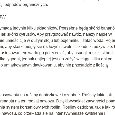
kcji odpadów organicznych.
ów
ymaga jedynie kilku składników. Potrzebne będą skórki bananó
 jak skórki cytrusów. Aby przygotować nawóz, należy najpierw
ie umieścić je w dużym słoju lub pojemniku i zalać wodą. Poj
i, aby skórki mogły się rozłożyć i uwolnić składniki odżywcze.
 zastosowaniem warto go przecedzić, aby usunąć resztki skórek.
tygodni, jednak najlepiej jest go zużyć w ciągu kilku dni od
 o umiarkowanym dawkowaniu, aby nie przesadzić z ilością
osowania na rośliny doniczkowe i ozdobne. Rośliny takie jak
e reagują na ten rodzaj nawozu. Dzięki wysokiej zawartości pota
system korzeniowy tych roślin. Rośliny ozdobne, takie jak ró
o nawozu, co przekłada się na intensywniejsze kwitnienie i