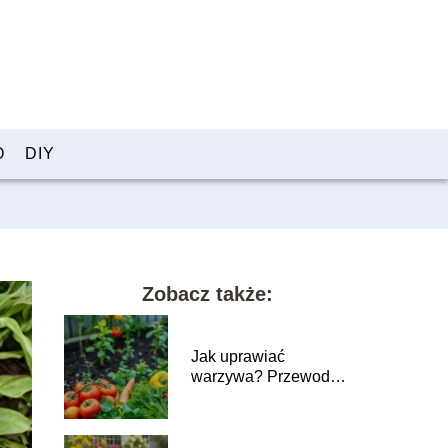
O
DIY
Zobacz także:
Jak uprawiać
warzywa? Przewodnik
dla początkujących
ogrodników