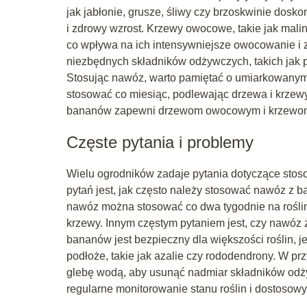
jak jabłonie, grusze, śliwy czy brzoskwinie dosko
i zdrowy wzrost. Krzewy owocowe, takie jak malin
co wpływa na ich intensywniejsze owocowanie i
niezbędnych składników odżywczych, takich jak po
Stosując nawóz, warto pamiętać o umiarkowany
stosować co miesiąc, podlewając drzewa i krze
bananów zapewni drzewom owocowym i krzewom zd
Częste pytania i problemy
Wielu ogrodników zadaje pytania dotyczące sto
pytań jest, jak często należy stosować nawóz z 
nawóz można stosować co dwa tygodnie na rośli
krzewy. Innym częstym pytaniem jest, czy nawóz
bananów jest bezpieczny dla większości roślin, j
podłoże, takie jak azalie czy rododendrony. W 
glebę wodą, aby usunąć nadmiar składników odż
regularne monitorowanie stanu roślin i dostosow