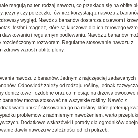
nale reagują na ten rodzaj nawozu, co przekłada się na obfite p
y, jeżyny czy porzeczki, również korzystają z nawozu z bananó
 zdrowszy wygląd. Nawóz z bananów dostarcza drzewom i krz
tas, fosfor i magnez, które są kluczowe dla ich zdrowego wzro
m dawkowaniu i regularnym podlewaniu. Nawóz z bananów mo
wy rozcieńczonym roztworem. Regularne stosowanie nawozu z
rowy wzrost i obfite plony.
sowania nawozu z bananów. Jednym z najczęściej zadawanych
bananów. Odpowiedź zależy od rodzaju rośliny, jednak zazwycza
ny doniczkowe i ozdobne oraz co miesiąc na drzewa owocowe i
 z bananów można stosować na wszystkie rośliny. Nawóz z
ednak warto unikać stosowania go na rośliny, które preferują k
przypadku problemów z nadmiernym nawożeniem, warto przepłuk
ywczych. Dodatkowe wskazówki i porady dla ogrodników obej
ywanie dawki nawozu w zależności od ich potrzeb.