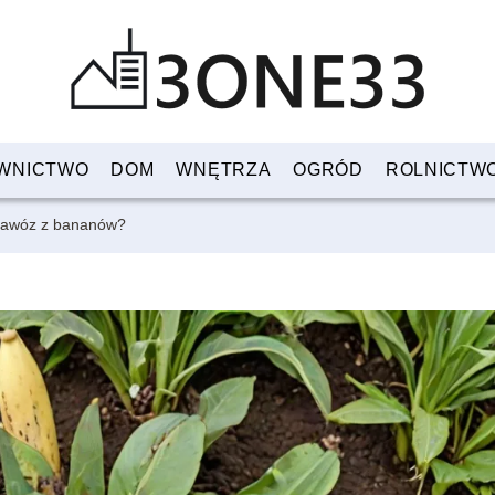
WNICTWO
DOM
WNĘTRZA
OGRÓD
ROLNICTW
 nawóz z bananów?