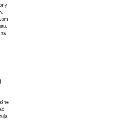
lony
w,
ewom
stu.
żna
j
waśne
ać
mują