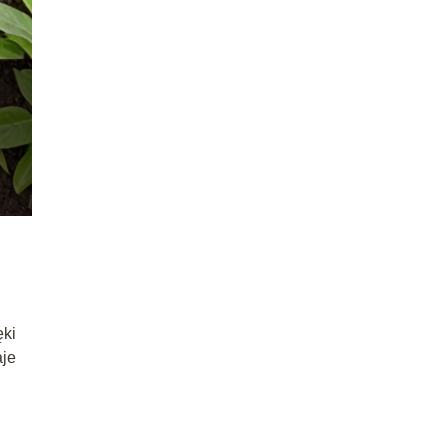
ęki
aje