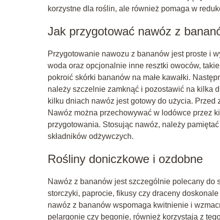
korzystne dla roślin, ale również pomaga w redu
Jak przygotować nawóz z banan
Przygotowanie nawozu z bananów jest proste i w
woda oraz opcjonalnie inne resztki owoców, takie
pokroić skórki bananów na małe kawałki. Następn
należy szczelnie zamknąć i pozostawić na kilka dn
kilku dniach nawóz jest gotowy do użycia. Przed
Nawóz można przechowywać w lodówce przez kilka 
przygotowania. Stosując nawóz, należy pamiętać
składników odżywczych.
Rośliny doniczkowe i ozdobne
Nawóz z bananów jest szczególnie polecany do st
storczyki, paprocie, fikusy czy draceny doskonal
nawóz z bananów wspomaga kwitnienie i wzmacnia 
pelargonie czy begonie, również korzystają z teg