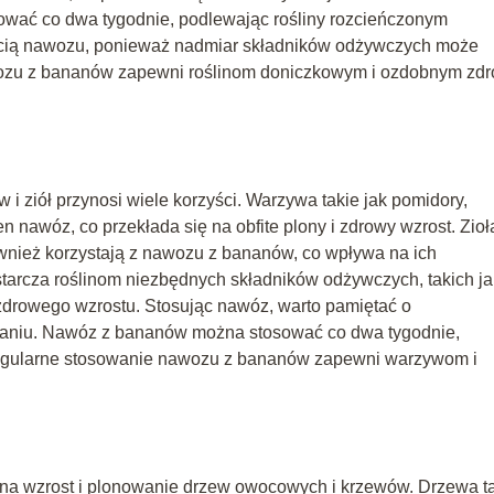
wać co dwa tygodnie, podlewając rośliny rozcieńczonym
ością nawozu, ponieważ nadmiar składników odżywczych może
wozu z bananów zapewni roślinom doniczkowym i ozdobnym zd
ziół przynosi wiele korzyści. Warzywa takie jak pomidory,
n nawóz, co przekłada się na obfite plony i zdrowy wzrost. Zioł
również korzystają z nawozu z bananów, co wpływa na ich
arcza roślinom niezbędnych składników odżywczych, takich ja
h zdrowego wzrostu. Stosując nawóz, warto pamiętać o
aniu. Nawóz z bananów można stosować co dwa tygodnie,
Regularne stosowanie nawozu z bananów zapewni warzywom i
a wzrost i plonowanie drzew owocowych i krzewów. Drzewa t