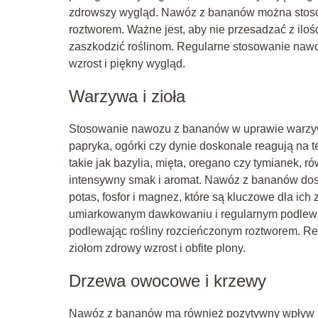
zdrowszy wygląd. Nawóz z bananów można stoso
roztworem. Ważne jest, aby nie przesadzać z il
zaszkodzić roślinom. Regularne stosowanie na
wzrost i piękny wygląd.
Warzywa i zioła
Stosowanie nawozu z bananów w uprawie warzyw i 
papryka, ogórki czy dynie doskonale reagują na te
takie jak bazylia, mięta, oregano czy tymianek, 
intensywny smak i aromat. Nawóz z bananów dost
potas, fosfor i magnez, które są kluczowe dla ic
umiarkowanym dawkowaniu i regularnym podlew
podlewając rośliny rozcieńczonym roztworem. 
ziołom zdrowy wzrost i obfite plony.
Drzewa owocowe i krzewy
Nawóz z bananów ma również pozytywny wpływ n