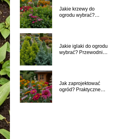
Jakie krzewy do
ogrodu wybrać?
Przewodnik dla
każdego ogrodnika
Jakie iglaki do ogrodu
wybrać? Przewodnik
dla każdego
ogrodnika
Jak zaprojektować
ogród? Praktyczne
wskazówki i porady