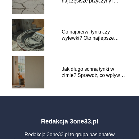
najczęstsze przyczyny i
rozwiązania
Co najpierw: tynki czy
wylewki? Oto najlepsze
praktyki budowlane
Jak długo schną tynki w
zimie? Sprawdź, co wpływa
na czas schnięcia
Redakcja 3one33.pl
Redakcja 3one33.pl to grupa pasjonatów