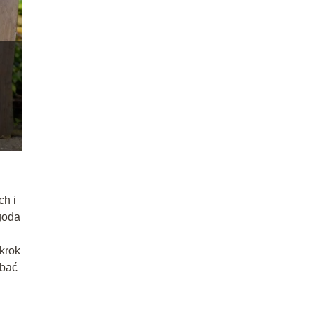
ch i
goda
krok
dbać