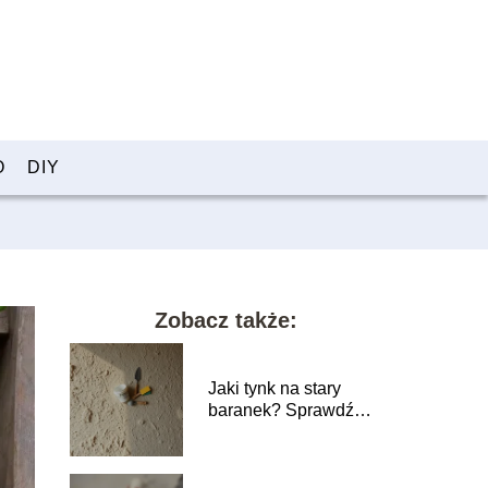
O
DIY
Zobacz także:
Jaki tynk na stary
baranek? Sprawdź
najlepsze opcje
renowacji!