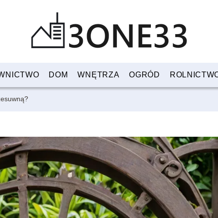
WNICTWO
DOM
WNĘTRZA
OGRÓD
ROLNICTW
rzesuwną?