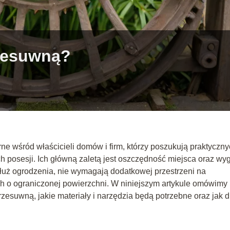
rzesuwną?
ne wśród właścicieli domów i firm, którzy poszukują praktyczny
 posesji. Ich główną zaletą jest oszczędność miejsca oraz wy
łuż ogrodzenia, nie wymagają dodatkowej przestrzeni na
ch o ograniczonej powierzchni. W niniejszym artykule omówimy 
zesuwną, jakie materiały i narzędzia będą potrzebne oraz jak 