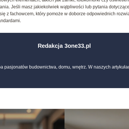
nia. Jeśli masz jakiekolwiek wątpliwości lub pytania dotycząc
ć się z fachowcem, który pomoże w doborze odpowiednich rozwi
andardami.
Redakcja 3one33.pl
pa pasjonatów budownictwa, domu, wnętrz. W naszych artykuła