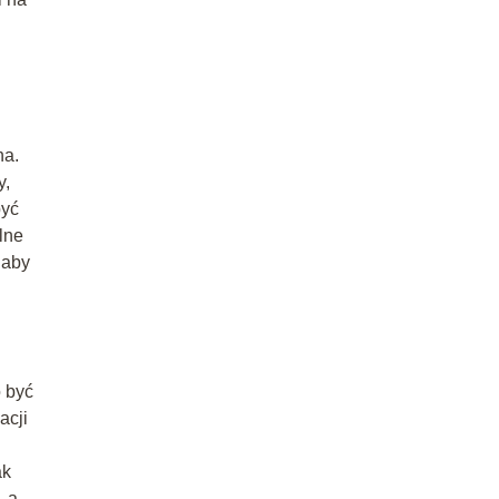
na.
y,
być
lne
 aby
 być
acji
ak
, a