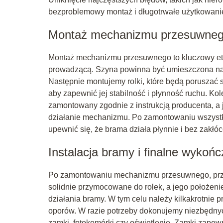
bezproblemowy montaż i długotrwałe użytkowani
Montaż mechanizmu przesuwne
Montaż mechanizmu przesuwnego to kluczowy eta
prowadzącą. Szyna powinna być umieszczona na
Następnie montujemy rolki, które będą poruszać 
aby zapewnić jej stabilność i płynność ruchu. K
zamontowany zgodnie z instrukcją producenta, a
działanie mechanizmu. Po zamontowaniu wszystk
upewnić się, że brama działa płynnie i bez zakłóc
Instalacja bramy i finalne wykońc
Po zamontowaniu mechanizmu przesuwnego, przys
solidnie przymocowane do rolek, a jego położen
działania bramy. W tym celu należy kilkakrotnie 
oporów. W razie potrzeby dokonujemy niezbędnyc
zamki, fotokomórki czy oświetlenie. Zamki zapew