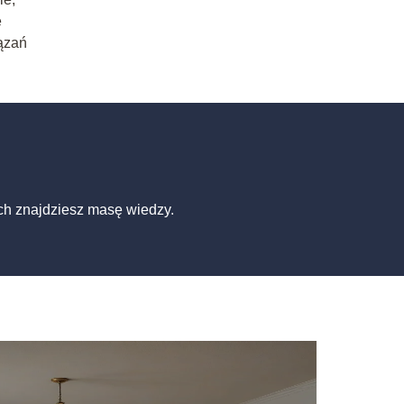
e
ązań
ch znajdziesz masę wiedzy.