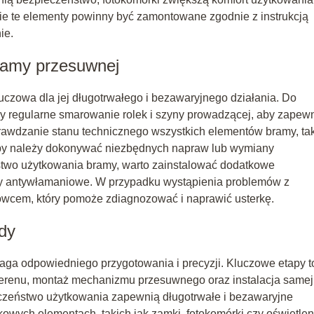
ie te elementy powinny być zamontowane zgodnie z instrukcją
ie.
ramy przesuwnej
czowa dla jej długotrwałego i bezawaryjnego działania. Do
 regularne smarowanie rolek i szyny prowadzącej, aby zapew
prawdzanie stanu technicznego wszystkich elementów bramy, ta
zeby należy dokonywać niezbędnych napraw lub wymiany
two użytkowania bramy, warto zainstalować dodatkowe
emy antywłamaniowe. W przypadku wystąpienia problemów z
howcem, który pomoże zdiagnozować i naprawić usterkę.
dy
maga odpowiedniego przygotowania i precyzji. Kluczowe etapy t
terenu, montaż mechanizmu przesuwnego oraz instalacja samej
czeństwo użytkowania zapewnią długotrwałe i bezawaryjne
owych elementach, takich jak zamki, fotokomórki czy oświetlen