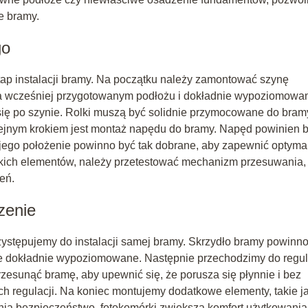
e bramy.
go
p instalacji bramy. Na początku należy zamontować szynę
 wcześniej przygotowanym podłożu i dokładnie wypoziomowa
się po szynie. Rolki muszą być solidnie przymocowane do bram
olejnym krokiem jest montaż napędu do bramy. Napęd powinien 
 jego położenie powinno być tak dobrane, aby zapewnić optyma
ich elementów, należy przetestować mechanizm przesuwania,
eń.
zenie
tępujemy do instalacji samej bramy. Skrzydło bramy powinno
ie dokładnie wypoziomowane. Następnie przechodzimy do regul
przesunąć bramę, aby upewnić się, że porusza się płynnie i bez
h regulacji. Na koniec montujemy dodatkowe elementy, takie j
nią bezpieczeństwo, fotokomórki zwiększą komfort użytkowania