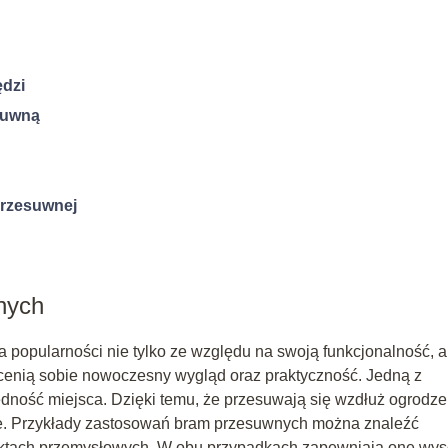
ędzi
suwną
przesuwnej
nych
 popularności nie tylko ze względu na swoją funkcjonalność, a
e cenią sobie nowoczesny wygląd oraz praktyczność. Jedną z
dność miejsca. Dzięki temu, że przesuwają się wzdłuż ogrodze
ie. Przykłady zastosowań bram przesuwnych można znaleźć
ektach przemysłowych. W obu przypadkach zapewniają one wys