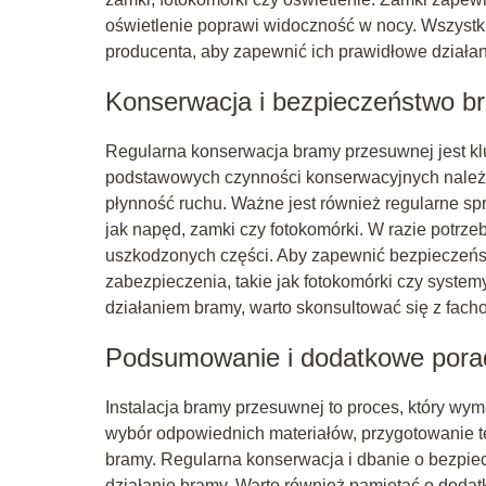
oświetlenie poprawi widoczność w nocy. Wszystk
producenta, aby zapewnić ich prawidłowe działan
Konserwacja i bezpieczeństwo b
Regularna konserwacja bramy przesuwnej jest klu
podstawowych czynności konserwacyjnych należy
płynność ruchu. Ważne jest również regularne s
jak napęd, zamki czy fotokomórki. W razie potr
uszkodzonych części. Aby zapewnić bezpieczeńs
zabezpieczenia, takie jak fotokomórki czy syst
działaniem bramy, warto skonsultować się z fac
Podsumowanie i dodatkowe pora
Instalacja bramy przesuwnej to proces, który wy
wybór odpowiednich materiałów, przygotowanie 
bramy. Regularna konserwacja i dbanie o bezpie
działanie bramy. Warto również pamiętać o dodatk