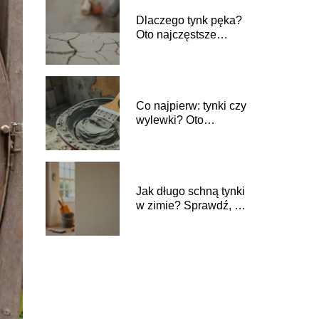
Dlaczego tynk pęka?
Oto najczęstsze
przyczyny i
rozwiązania
Co najpierw: tynki czy
wylewki? Oto
najlepsze praktyki
budowlane
Jak długo schną tynki
w zimie? Sprawdź, co
wpływa na czas
schnięcia