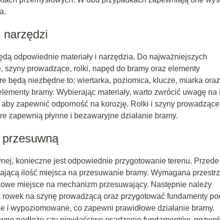
a.
 narzędzi
dą odpowiednie materiały i narzędzia. Do najważniejszych
e, szyny prowadzące, rolki, napęd do bramy oraz elementy
re będą niezbędne to: wiertarka, poziomica, klucze, miarka oraz
lementy bramy. Wybierając materiały, warto zwrócić uwagę na 
 aby zapewnić odporność na korozję. Rolki i szyny prowadzące
re zapewnią płynne i bezawaryjne działanie bramy.
ę przesuwną
ej, konieczne jest odpowiednie przygotowanie terenu. Przede
zającą ilość miejsca na przesuwanie bramy. Wymagana przestr
kowe miejsce na mechanizm przesuwający. Następnie należy
ć rowek na szynę prowadzącą oraz przygotować fundamenty po
lne i wypoziomowane, co zapewni prawidłowe działanie bramy.
erówne podłoże czy niewłaściwe osadzenie fundamentów, pozwol