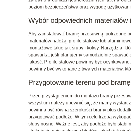
poziom bezpieczeństwa oraz wygodę użytkowani
Wybór odpowiednich materiałów i
Aby zainstalować bramę przesuwną, potrzebne bę
materiałów należą: profile stalowe lub aluminiow
montażowe takie jak śruby i kotwy. Narzędzia, któ
spawarka, jeśli planujemy samodzielnie spawać e
jakość. Profile stalowe powinny być ocynkowane,
powinny być wykonane z trwałych materiałów, któ
Przygotowanie terenu pod bram
Przed przystąpieniem do montażu bramy przesuwn
wszystkim należy upewnić się, że mamy wystarc
powinna być równa szerokości bramy plus dodat
przygotować podłoże. W tym celu trzeba wykopa
słupy nośne. Ważne jest, aby podłoże było stabi
Uniknięcie najczęstszych błędów, takich jak ni