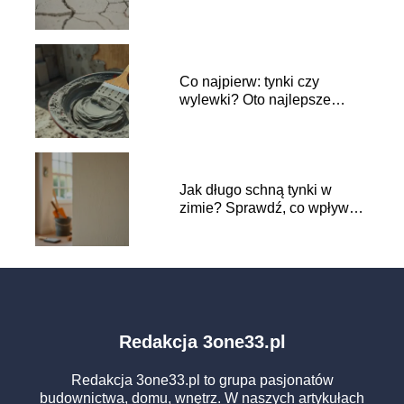
rozwiązania
Co najpierw: tynki czy
wylewki? Oto najlepsze
praktyki budowlane
Jak długo schną tynki w
zimie? Sprawdź, co wpływa
na czas schnięcia
Redakcja 3one33.pl
Redakcja 3one33.pl to grupa pasjonatów
budownictwa, domu, wnętrz. W naszych artykułach