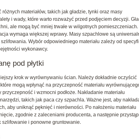
óżnych materiałów, takich jak gładzie, tynki oraz masy
lety i wady, które warto rozważyć przed podjęciem decyzji. Gła
chni, ale mogą być mniej trwałe w wilgotnych pomieszczeniach.
likacja wymaga większej wprawy. Masy szpachlowe są uniwersaln
zlifowania. Wybór odpowiedniego materiału zależy od specyfi
iejętności wykonawcy.
nę pod płytki
niejszy krok w wyrównywaniu ścian. Należy dokładnie oczyścić
ń, które mogą wpłynąć na przyczepność materiału wyrównująceg
y przyczepność i wzmocni podłoże. Nakładanie materiału
rzędzi, takich jak paca czy szpachla. Ważne jest, aby nakład
h, aby uniknąć pęknięć i nierówności. Po nałożeniu materiału
ęcie, zgodnie z zaleceniami producenta, a następnie przystąp
 szlifowanie i ponowne gruntowanie.
ć