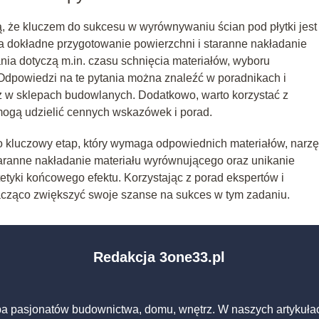
, że kluczem do sukcesu w wyrównywaniu ścian pod płytki jest
na dokładne przygotowanie powierzchni i staranne nakładanie
ia dotyczą m.in. czasu schnięcia materiałów, wyboru
Odpowiedzi na te pytania można znaleźć w poradnikach i
z w sklepach budowlanych. Dodatkowo, warto korzystać z
 mogą udzielić cennych wskazówek i porad.
 kluczowy etap, który wymaga odpowiednich materiałów, narzęd
taranne nakładanie materiału wyrównującego oraz unikanie
tetyki końcowego efektu. Korzystając z porad ekspertów i
cząco zwiększyć swoje szanse na sukces w tym zadaniu.
Redakcja 3one33.pl
pa pasjonatów budownictwa, domu, wnętrz. W naszych artykuła