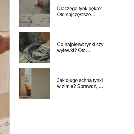
Dlaczego tynk pęka?
Oto najczęstsze
przyczyny i
rozwiązania
Co najpierw: tynki czy
wylewki? Oto
najlepsze praktyki
budowlane
Jak długo schną tynki
w zimie? Sprawdź, co
wpływa na czas
schnięcia