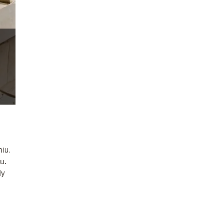
niu.
u.
dy