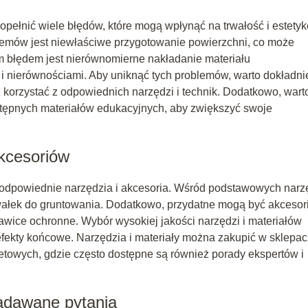
ełnić wiele błędów, które mogą wpłynąć na trwałość i estetyk
lemów jest niewłaściwe przygotowanie powierzchni, co może
ym błędem jest nierównomierne nakładanie materiału
 nierównościami. Aby uniknąć tych problemów, warto dokładni
 korzystać z odpowiednich narzędzi i technik. Dodatkowo, wart
stępnych materiałów edukacyjnych, aby zwiększyć swoje
kcesoriów
 odpowiednie narzędzia i akcesoria. Wśród podstawowych narz
wałek do gruntowania. Dodatkowo, przydatne mogą być akcesor
ękawice ochronne. Wybór wysokiej jakości narzędzi i materiałów
efekty końcowe. Narzędzia i materiały można zakupić w sklepa
netowych, gdzie często dostępne są również porady ekspertów i
zadawane pytania