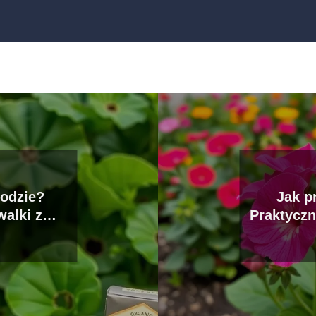
rodzie?
Jak p
alki z
Praktyczn