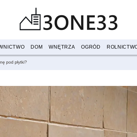
WNICTWO
DOM
WNĘTRZA
OGRÓD
ROLNICTW
ę pod płytki?