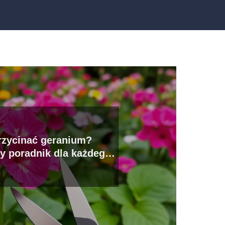
rzycinać geranium?
y poradnik dla każdego
ogrodnika