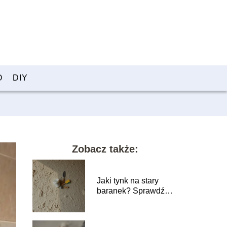
O
DIY
Zobacz także:
Jaki tynk na stary
baranek? Sprawdź
najlepsze opcje
renowacji!