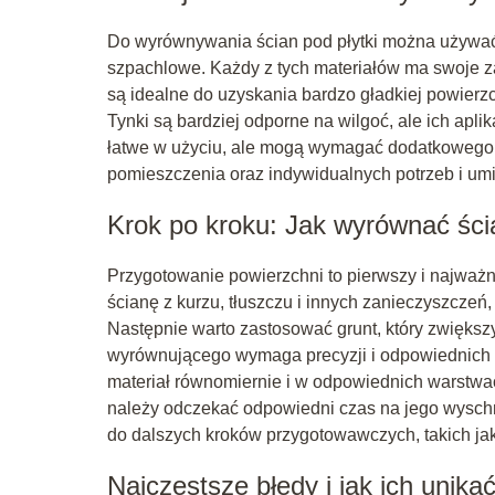
Do wyrównywania ścian pod płytki można używać r
szpachlowe. Każdy z tych materiałów ma swoje za
są idealne do uzyskania bardzo gładkiej powierz
Tynki są bardziej odporne na wilgoć, ale ich ap
łatwe w użyciu, ale mogą wymagać dodatkowego s
pomieszczenia oraz indywidualnych potrzeb i um
Krok po kroku: Jak wyrównać ścia
Przygotowanie powierzchni to pierwszy i najważ
ścianę z kurzu, tłuszczu i innych zanieczyszcze
Następnie warto zastosować grunt, który zwiększ
wyrównującego wymaga precyzji i odpowiednich na
materiał równomiernie i w odpowiednich warstwac
należy odczekać odpowiedni czas na jego wyschni
do dalszych kroków przygotowawczych, takich jak
Najczęstsze błędy i jak ich unika