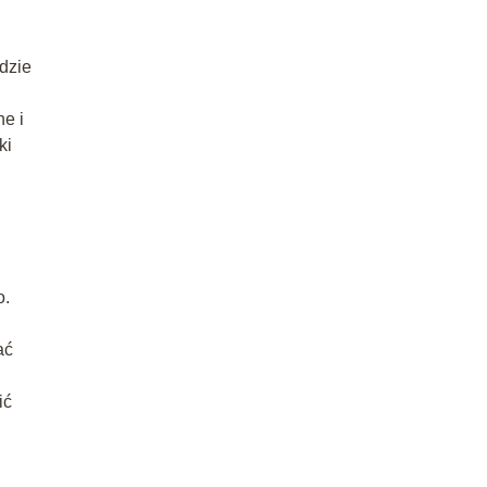
dzie
e i
ki
o.
ać
ić